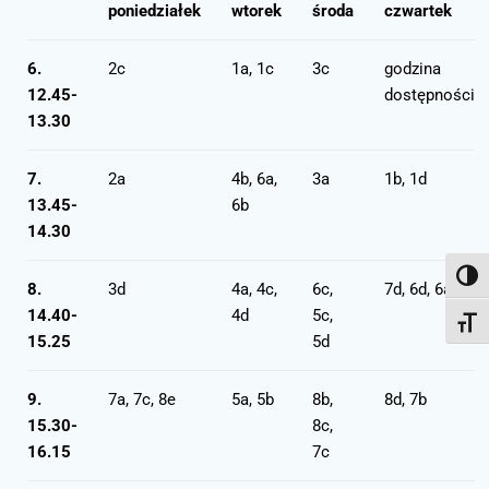
poniedziałek
wtorek
środa
czwartek
6.
2c
1a, 1c
3c
godzina
12.45-
dostępności
13.30
7.
2a
4b, 6a,
3a
1b, 1d
13.45-
6b
14.30
Toggl
8.
3d
4a, 4c,
6c,
7d, 6d, 6a
14.40-
4d
5c,
Toggl
15.25
5d
9.
7a, 7c, 8e
5a, 5b
8b,
8d, 7b
15.30-
8c,
16.15
7c