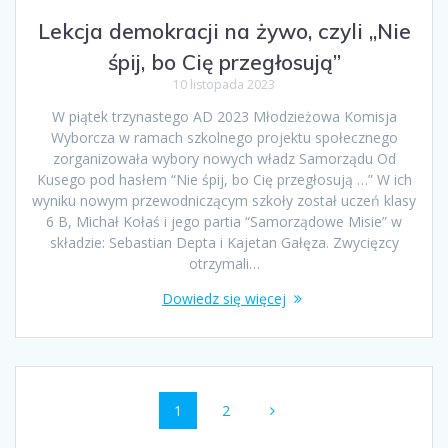
Lekcja demokracji na żywo, czyli „Nie
śpij, bo Cię przegłosują”
10 listopada 2023
W piątek trzynastego AD 2023 Młodzieżowa Komisja
Wyborcza w ramach szkolnego projektu społecznego
zorganizowała wybory nowych władz Samorządu Od
Kusego pod hasłem “Nie śpij, bo Cię przegłosują …” W ich
wyniku nowym przewodniczącym szkoły został uczeń klasy
6 B, Michał Kołaś i jego partia “Samorządowe Misie” w
składzie: Sebastian Depta i Kajetan Gałęza. Zwycięzcy
otrzymali…
Dowiedz się więcej
Nawigacja
Strona
Strona
1
2
po