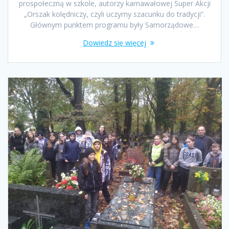
prospołeczną w szkole, autorzy karnawałowej Super Akcji
„Orszak kolędniczy, czyli uczymy szacunku do tradycji”.
Głównym punktem programu były Samorządowe…
Dowiedz się więcej