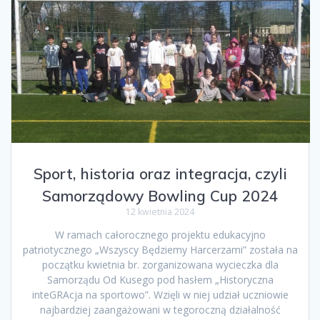
Sport, historia oraz integracja, czyli
Samorządowy Bowling Cup 2024
12 kwietnia 2024
W ramach całorocznego projektu edukacyjno
patriotycznego „Wszyscy Będziemy Harcerzami” została na
początku kwietnia br. zorganizowana wycieczka dla
Samorządu Od Kusego pod hasłem „Historyczna
inteGRAcja na sportowo”. Wzięli w niej udział uczniowie
najbardziej zaangażowani w tegoroczną działalność