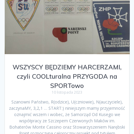
WSZYSCY BĘDZIEMY HARCERZAMI,
czyli COOLturalna PRZYGODA na
SPORTowo
10 listopada 2023
Szanowni Państwo, R(odzice), U(czniowie), N(auczyciele),
zaczynaMY, 3,2,1 … START:) niniejszym mamy przyjemność
oznajmić wszem i wobec, że Samorząd Od Kusego we
współpracy ze Szczepem Czerwonych Maków im.
Bohaterów Monte Cassino oraz Stowarzyszeniem Narębski
Point rozpoczyna całoroczny projekt pod tytułem