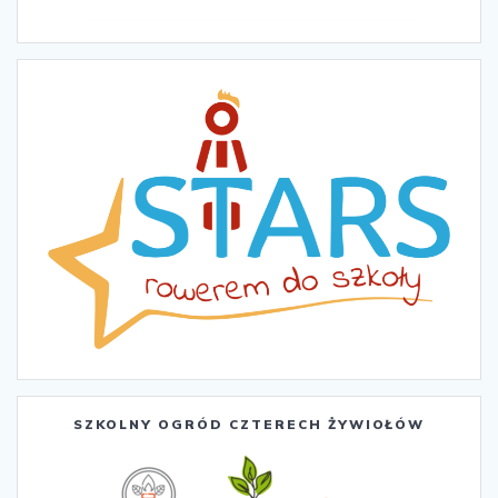
SZKOLNY OGRÓD CZTERECH ŻYWIOŁÓW