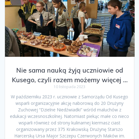
Nie sama nauką żyją uczniowie od
Kusego, czyli razem możemy więcej …
10 listopada 2023
W październiku 2023 r. uczniowie z Samorządu Od Kusego
wsparli organizacyjnie akcję naborową do 20 Drużyny
Zuchowej “Dzielne Niedźwiadki” wśród maluchów z
edukacji wczesnoszkolnej. Natomiast piekąc małe co nieco
wsparli również od strony kulinarnej kiermasz ciast
organizowany przez 375 Krakowską Drużynę Starszo
Harcerską Ursa Major Szczepu Czerwonych Maków im.