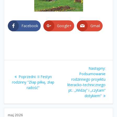
Facebook
Google+
Gmail
Nawigacja
Nastę
Następny:
wpisu
wpis:
Podsumowanie
Poprzedni
Poprzedni:
II Festyn
rodzinnego projektu
wpis:
rodzinny “Złap piłkę, złap
literacko-technicznego
radość”
pt.: „Widzę” i „czytam”
dotykiem”
maj 2026