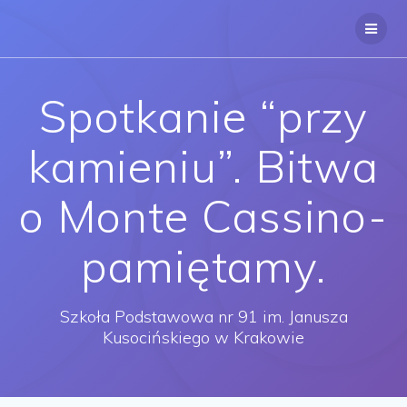
Przejdź
do
treści
Spotkanie “przy
kamieniu”. Bitwa
o Monte Cassino-
pamiętamy.
Szkoła Podstawowa nr 91 im. Janusza
Kusocińskiego w Krakowie