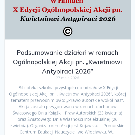
Podsumowanie działań w ramach
Ogólnopolskiej Akcji pn. „Kwietniowi
Antypiraci 2026”
27 maja 2026
Biblioteka szkolna przystąpiła do udziału w X Edycji
Ogólnopolskiej Akcji pn. „Kwietniowi Antypiraci 2026”, której
tematem przewodnim było: „Prawo autorskie wokół nas”.
Akcja została przygotowana w ramach obchodów
Światowego Dnia Książki i Praw Autorskich (23 kwietnia)
oraz Światowego Dnia Własności Intelektualnej (26
kwietnia). Organizatorem Akcji jest Kujawsko – Pomorskie
Centrum Edukacji Nauczycieli we Włocławku. W…