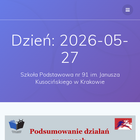
Przejdź
do
treści
Dzień:
2026-05-
27
Szkoła Podstawowa nr 91 im. Janusza
Kusocińskiego w Krakowie