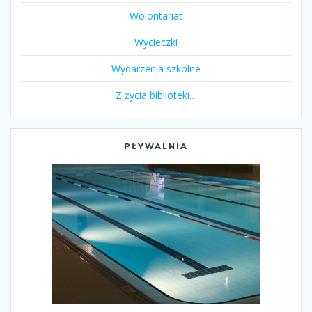
Wolontariat
Wycieczki
Wydarzenia szkolne
Z życia biblioteki…
PŁYWALNIA