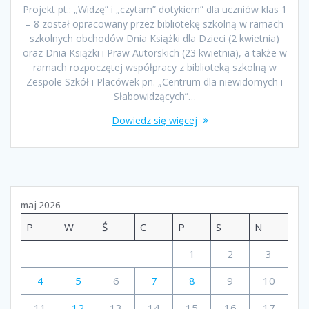
Projekt pt.: „Widzę” i „czytam” dotykiem” dla uczniów klas 1
– 8 został opracowany przez bibliotekę szkolną w ramach
szkolnych obchodów Dnia Książki dla Dzieci (2 kwietnia)
oraz Dnia Książki i Praw Autorskich (23 kwietnia), a także w
ramach rozpoczętej współpracy z biblioteką szkolną w
Zespole Szkół i Placówek pn. „Centrum dla niewidomych i
Słabowidzących”…
Dowiedz się więcej
maj 2026
P
W
Ś
C
P
S
N
1
2
3
4
5
6
7
8
9
10
11
12
13
14
15
16
17