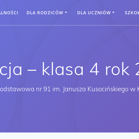
ALNOŚCI
DLA RODZICÓW
DLA UCZNIÓW
SZKO
cja – klasa 4 rok
Podstawowa nr 91 im. Janusza Kusocińskiego w 