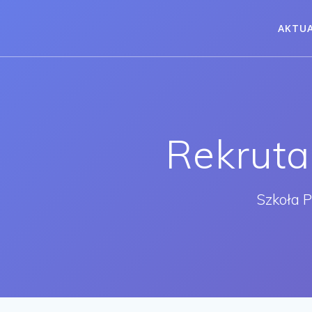
Przejdź
do
AKTU
treści
Rekruta
Szkoła 