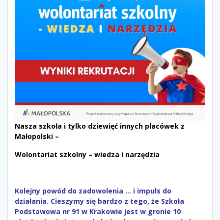
Nasza szkoła i tylko dziewięć innych placówek z
Małopolski –
Wolontariat szkolny – wiedza i narzędzia
Kolejny powód do zadowolenia … i impuls do
działania. Cieszymy się bardzo z tego, że Szkoła
Podstawowa nr 91 w Krakowie jest w gronie 10