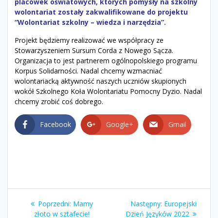
placówek oświatowych, których pomysły na szkolny
wolontariat zostały zakwalifikowane do projektu
“Wolontariat szkolny – wiedza i narzędzia”.
Projekt będziemy realizować we współpracy ze
Stowarzyszeniem Sursum Corda z Nowego Sącza.
Organizacja to jest partnerem ogólnopolskiego programu
Korpus Solidarności. Nadal chcemy wzmacniać
wolontariacką aktywność naszych uczniów skupionych
wokół Szkolnego Koła Wolontariatu Pomocny Dyzio. Nadal
chcemy zrobić coś dobrego.
Facebook
Google+
Gmail
Nawigacja
Poprzedni
Następny
Poprzedni:
Mamy
Następny:
Europejski
wpis:
wpis:
złoto w sztafecie!
Dzień Języków 2022