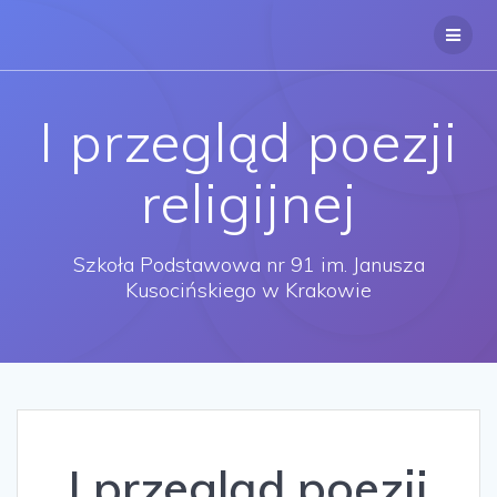
Przejdź
do
treści
I przegląd poezji
religijnej
Szkoła Podstawowa nr 91 im. Janusza
Kusocińskiego w Krakowie
I przegląd poezji