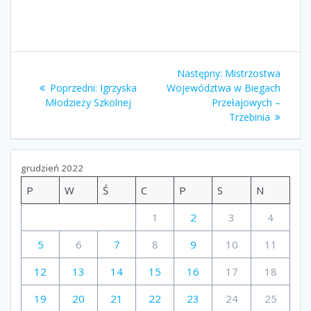
Nawigacja
Następny
Następny:
Mistrzostwa
wpisu
Poprzedni
wpis:
Poprzedni:
Igrzyska
Województwa w Biegach
wpis:
Młodzieży Szkolnej
Przełajowych –
Trzebinia
grudzień 2022
P
W
Ś
C
P
S
N
1
2
3
4
5
6
7
8
9
10
11
12
13
14
15
16
17
18
19
20
21
22
23
24
25