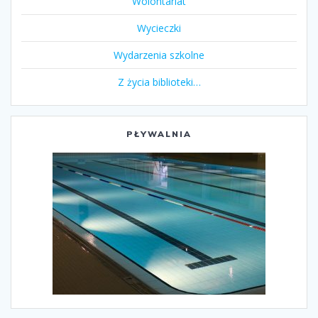
Wolontariat
Wycieczki
Wydarzenia szkolne
Z życia biblioteki…
PŁYWALNIA