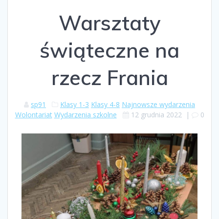
Warsztaty
świąteczne na
rzecz Frania
sp91
Klasy 1-3
Klasy 4-8
Najnowsze wydarzenia
Wolontariat
Wydarzenia szkolne
12 grudnia 2022
|
0