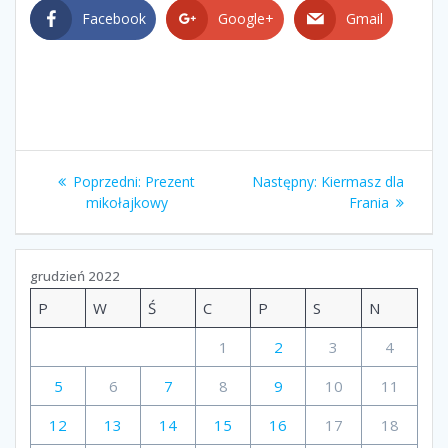
Facebook
Google+
Gmail
Nawigacja
Poprzedni
Następny
Poprzedni:
Prezent
Następny:
Kiermasz dla
wpisu
wpis:
wpis:
mikołajkowy
Frania
grudzień 2022
P
W
Ś
C
P
S
N
1
2
3
4
5
6
7
8
9
10
11
12
13
14
15
16
17
18