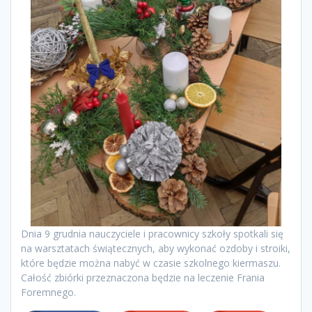
Dnia 9 grudnia nauczyciele i pracownicy szkoły spotkali się
na warsztatach świątecznych, aby wykonać ozdoby i stroiki,
które będzie można nabyć w czasie szkolnego kiermaszu.
Całość zbiórki przeznaczona będzie na leczenie Frania
Foremnego.