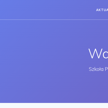
Przejdź
do
AKTU
treści
Wa
Szkoła 