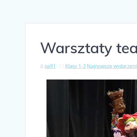
Warsztaty tea
sp91
Klasy 1-3
Najnowsze wydarzeni