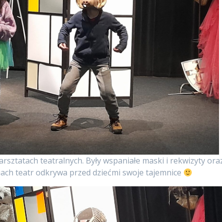
arsztatach teatralnych. Były wspaniałe maski i rekwizyty ora
iach teatr odkrywa przed dziećmi swoje tajemnice