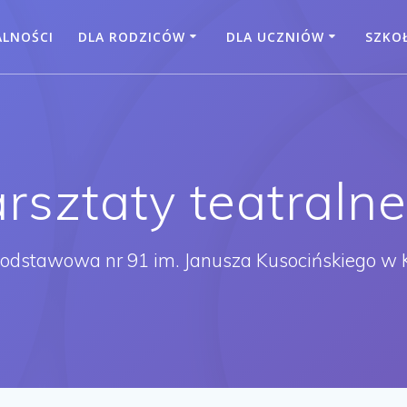
ALNOŚCI
DLA RODZICÓW
DLA UCZNIÓW
SZKO
rsztaty teatralne
Podstawowa nr 91 im. Janusza Kusocińskiego w 