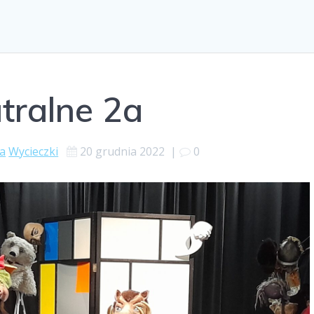
tralne 2a
a
Wycieczki
20 grudnia 2022
|
0