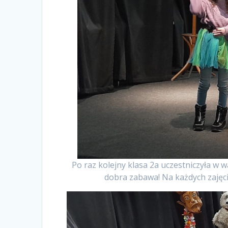
Po raz kolejny klasa 2a uczestniczyła w w
dobra zabawa! Na każdych zajęc