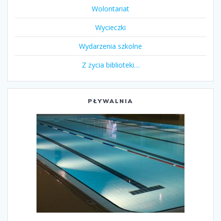
Wolontariat
Wycieczki
Wydarzenia szkolne
Z życia biblioteki…
PŁYWALNIA