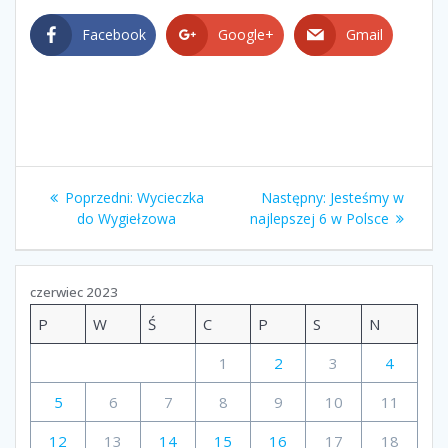
Facebook
Google+
Gmail
Nawigacja
Poprzedni
Następny
Poprzedni:
Wycieczka
Następny:
Jesteśmy w
wpisu
wpis:
wpis:
do Wygiełzowa
najlepszej 6 w Polsce
czerwiec 2023
P
W
Ś
C
P
S
N
1
2
3
4
5
6
7
8
9
10
11
12
13
14
15
16
17
18