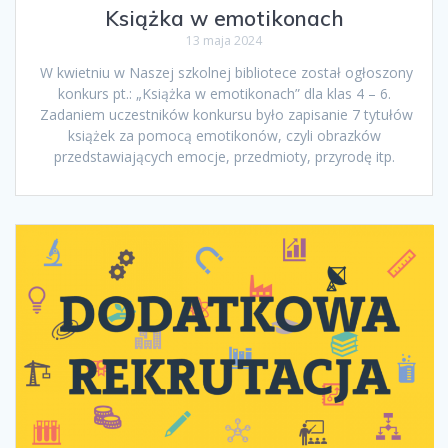
Książka w emotikonach
13 maja 2024
W kwietniu w Naszej szkolnej bibliotece został ogłoszony
konkurs pt.: „Książka w emotikonach” dla klas 4 – 6.
Zadaniem uczestników konkursu było zapisanie 7 tytułów
książek za pomocą emotikonów, czyli obrazków
przedstawiających emocje, przedmioty, przyrodę itp.