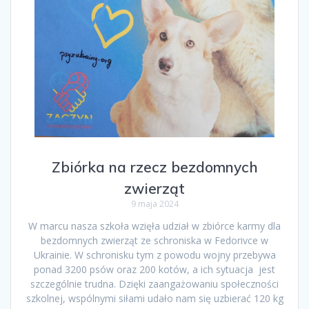
Zbiórka na rzecz bezdomnych
zwierząt
9 maja 2024
W marcu nasza szkoła wzięła udział w zbiórce karmy dla
bezdomnych zwierząt ze schroniska w Fedorivce w
Ukrainie. W schronisku tym z powodu wojny przebywa
ponad 3200 psów oraz 200 kotów, a ich sytuacja jest
szczególnie trudna. Dzięki zaangażowaniu społeczności
szkolnej, wspólnymi siłami udało nam się uzbierać 120 kg