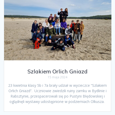
Szlakiem Orlich Gniazd
15 maja 2024
23 kwietnia klasy 5b i 7a brały udział w wycieczce “Szlakiem
Orlich Gniazd”. Uczniowie zwiedzili ruiny zamku w Bydlinie i
Rabsztynie, przespacerowali się po Pustyni Błędowskiej i
oglądnęli wystawy udostępnione w podziemiach Olkusza.