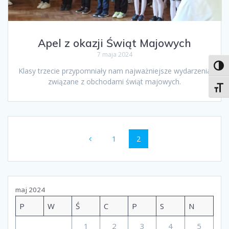
Apel z okazji Świąt Majowych
7 maja 2024
Toggl
Klasy trzecie przypomniały nam najważniejsze wydarzenia
związane z obchodami świąt majowych.
Toggl
Nawigacja
Strona
Strona
1
2
po
wpisach
maj 2024
P
W
Ś
C
P
S
N
1
2
3
4
5