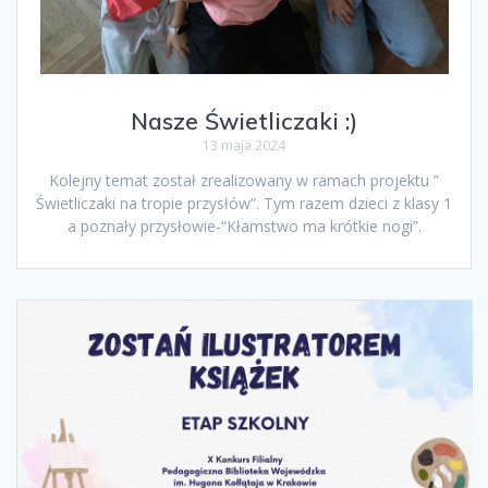
Nasze Świetliczaki :)
13 maja 2024
Kolejny temat został zrealizowany w ramach projektu ”
Świetliczaki na tropie przysłów”. Tym razem dzieci z klasy 1
a poznały przysłowie-“Kłamstwo ma krótkie nogi”.