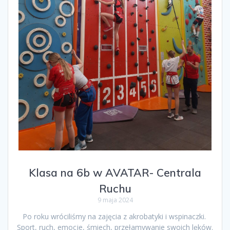
Klasa na 6b w AVATAR- Centrala
Ruchu
9 maja 2024
Po roku wróciliśmy na zajęcia z akrobatyki i wspinaczki.
Sport, ruch, emocje, śmiech, przełamywanie swoich lęków.