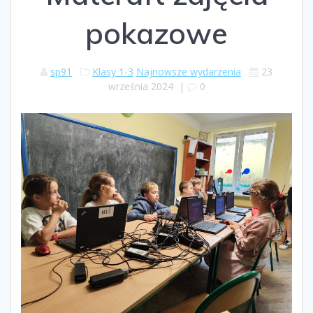
pokazowe
sp91
Klasy 1-3
Najnowsze wydarzenia
23
września 2024
|
0