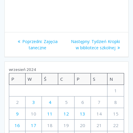
Nawigacja
Poprzedni
Następny
Poprzedni:
Zajęcia
Następny:
Tydzień Kropki
wpisu
wpis:
wpis:
taneczne
w bibliotece szkolnej
wrzesień 2024
P
W
Ś
C
P
S
N
1
2
3
4
5
6
7
8
9
10
11
12
13
14
15
16
17
18
19
20
21
22