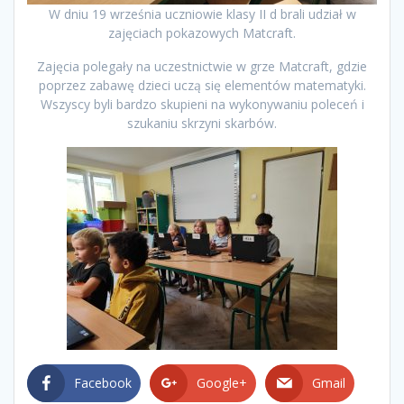
W dniu 19 września uczniowie klasy II d brali udział w
zajęciach pokazowych Matcraft.
Zajęcia polegały na uczestnictwie w grze Matcraft, gdzie
poprzez zabawę dzieci uczą się elementów matematyki.
Wszyscy byli bardzo skupieni na wykonywaniu poleceń i
szukaniu skrzyni skarbów.
Facebook
Google+
Gmail