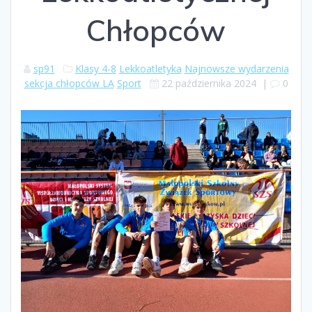
Chłopców
sp91
Klasy 4-8
Lekkoatletyka
Najnowsze wydarzenia
sekcja chłopców LA
Sport
22 października 2024
|
0