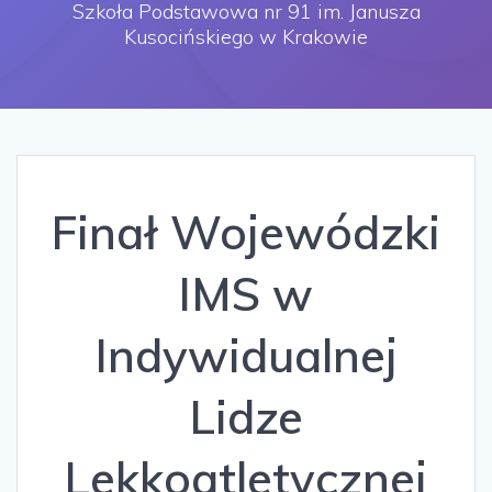
Szkoła Podstawowa nr 91 im. Janusza
Kusocińskiego w Krakowie
Finał Wojewódzki
IMS w
Indywidualnej
Lidze
Lekkoatletycznej