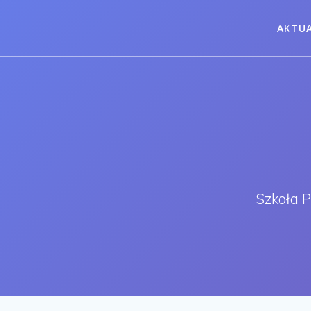
Przejdź
do
AKTU
treści
Szkoła 