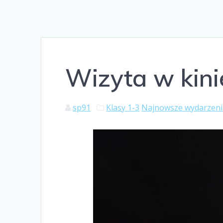
Wizyta w kini
sp91
Klasy 1-3
Najnowsze wydarzeni