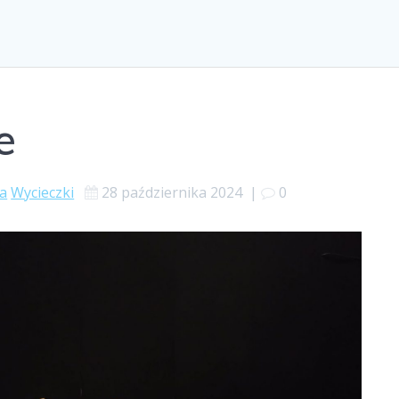
e
a
Wycieczki
28 października 2024
|
0