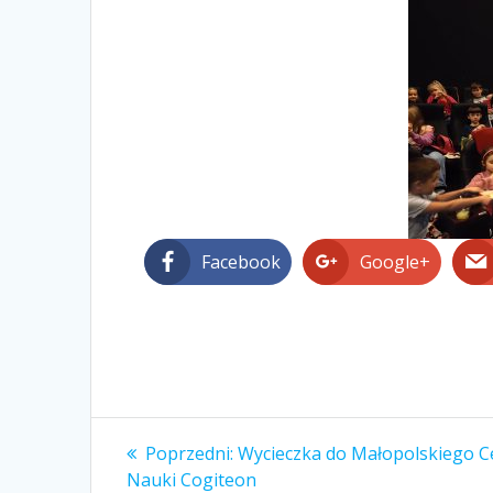
Facebook
Google+
Nawigacja
Poprzedni
Poprzedni:
Wycieczka do Małopolskiego 
wpis:
Nauki Cogiteon