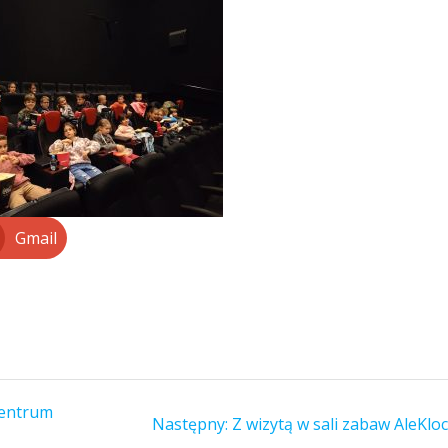
Gmail
Centrum
Następny
Następny:
Z wizytą w sali zabaw AleKloc
wpis: