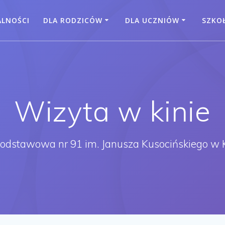
ALNOŚCI
DLA RODZICÓW
DLA UCZNIÓW
SZKO
Wizyta w kinie
Podstawowa nr 91 im. Janusza Kusocińskiego w 