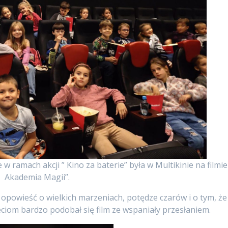
 e w ramach akcji ” Kino za baterie” była w Multikinie na filmie
Akademia Magii”.
opowieść o wielkich marzeniach, potędze czarów i o tym, że
eciom bardzo podobał się film ze wspaniały przesłaniem.