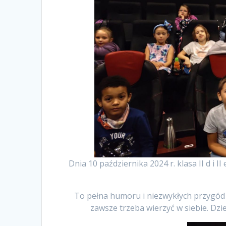
Dnia 10 października 2024 r. klasa II d i II
To pełna humoru i niezwykłych przygód 
zawsze trzeba wierzyć w siebie. Dzi