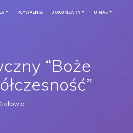
ŁA
PŁYWALNIA
DOKUMENTY
O NAS
tyczny “Boże
półczesność”
Krakowie