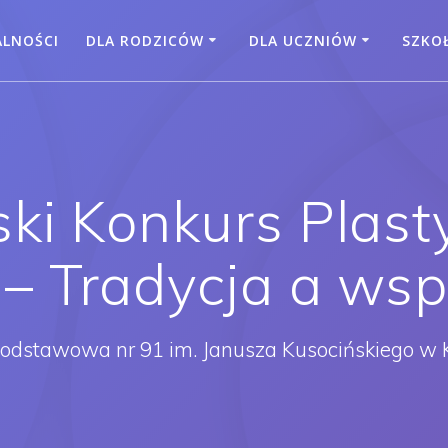
ALNOŚCI
DLA RODZICÓW
DLA UCZNIÓW
SZKO
ski Konkurs Plas
– Tradycja a ws
Podstawowa nr 91 im. Janusza Kusocińskiego w 