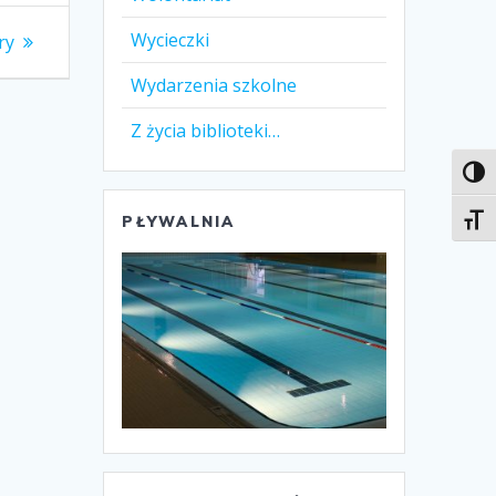
Wycieczki
ry
Wydarzenia szkolne
Z życia biblioteki…
Toggl
Toggl
PŁYWALNIA