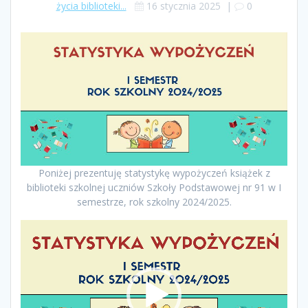
życia biblioteki...
16 stycznia 2025
|
0
Poniżej prezentuję statystykę wypożyczeń książek z
biblioteki szkolnej uczniów Szkoły Podstawowej nr 91 w I
semestrze, rok szkolny 2024/2025.
Odtwarzacz
video