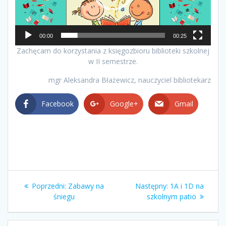
00:00
00:25
Zachęcam do korzystania z księgozbioru biblioteki szkolnej
w II semestrze.
mgr Aleksandra Błażewicz, nauczyciel bibliotekarz
Facebook
Google+
Gmail
Nawigacja
Poprzedni
Następny
Poprzedni:
Zabawy na
Następny:
1A i 1D na
wpisu
wpis:
wpis:
śniegu
szkolnym patio