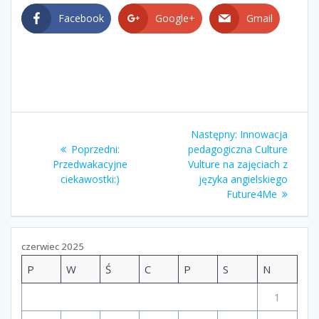
Facebook
Google+
Gmail
Nawigacja
Następny
Następny:
Innowacja
wpisu
Poprzedni
wpis:
Poprzedni:
pedagogiczna Culture
wpis:
Przedwakacyjne
Vulture na zajęciach z
ciekawostki:)
języka angielskiego
Future4Me
czerwiec 2025
P
W
Ś
C
P
S
N
1