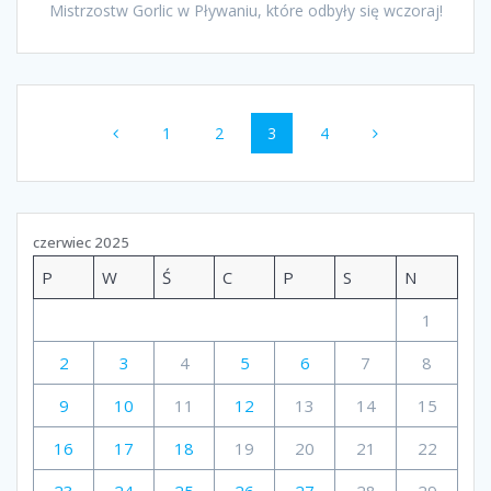
Mistrzostw Gorlic w Pływaniu, które odbyły się wczoraj!
Nawigacja
Strona
Strona
Strona
Strona
1
2
3
4
po
wpisach
czerwiec 2025
P
W
Ś
C
P
S
N
1
2
3
4
5
6
7
8
9
10
11
12
13
14
15
16
17
18
19
20
21
22
23
24
25
26
27
28
29