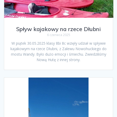
Spływ kajakowy na rzece Dłubni
6 czerwca 2025
W piątek 30.05.2025 klasy 8bi 8c wzięły udział w spływie
kajakowym na rzece Dłubni, z Zalewu Nowohuckiego do
mostu Wandy. Było dużo emocji i śmiechu. Zwiedziliśmy
Nową Hutę z innej strony.