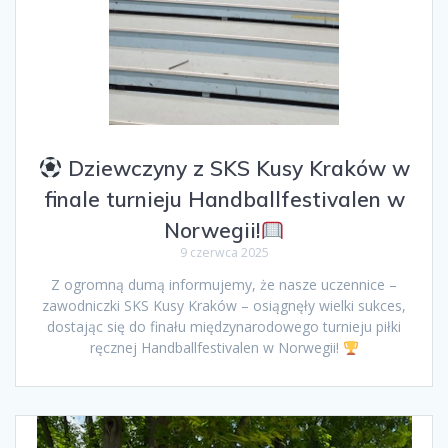
Dziewczyny z SKS Kusy Kraków w
finale turnieju Handballfestivalen w
Norwegii!
9 czerwca 2025
Z ogromną dumą informujemy, że nasze uczennice –
zawodniczki SKS Kusy Kraków – osiągnęły wielki sukces,
dostając się do finału międzynarodowego turnieju piłki
ręcznej Handballfestivalen w Norwegii!