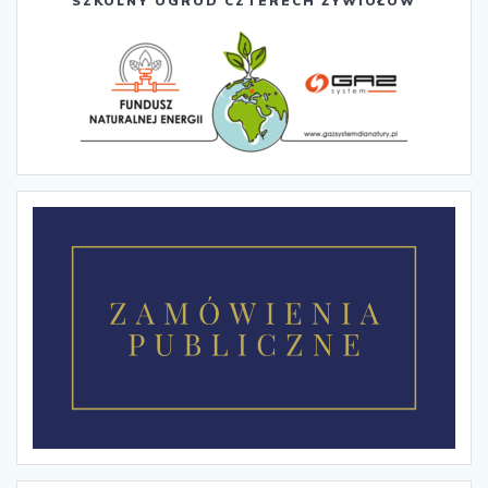
SZKOLNY OGRÓD CZTERECH ŻYWIOŁÓW