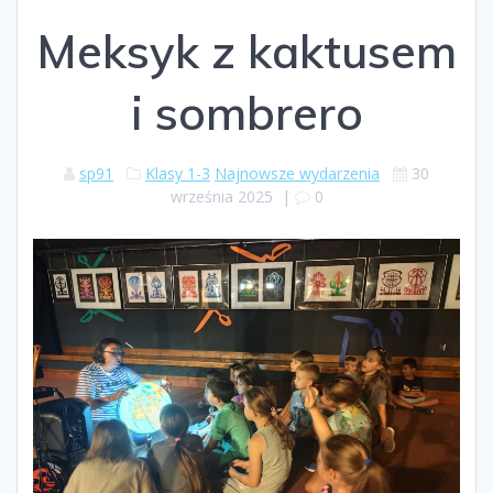
Meksyk z kaktusem
i sombrero
sp91
Klasy 1-3
Najnowsze wydarzenia
30
września 2025
|
0