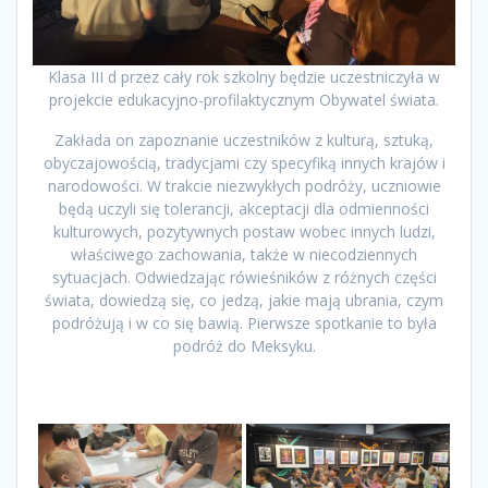
Klasa III d przez cały rok szkolny będzie uczestniczyła w
projekcie edukacyjno-profilaktycznym Obywatel świata.
Zakłada on zapoznanie uczestników z kulturą, sztuką,
obyczajowością, tradycjami czy specyfiką innych krajów i
narodowości. W trakcie niezwykłych podróży, uczniowie
będą uczyli się tolerancji, akceptacji dla odmienności
kulturowych, pozytywnych postaw wobec innych ludzi,
właściwego zachowania, także w niecodziennych
sytuacjach. Odwiedzając rówieśników z różnych części
świata, dowiedzą się, co jedzą, jakie mają ubrania, czym
podróżują i w co się bawią. Pierwsze spotkanie to była
podróż do Meksyku.