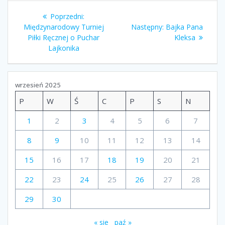
Nawigacja
Poprzedni
Poprzedni:
wpisu
wpis:
Następny
Międzynarodowy Turniej
Następny:
Bajka Pana
wpis:
Piłki Ręcznej o Puchar
Kleksa
Lajkonika
wrzesień 2025
P
W
Ś
C
P
S
N
1
2
3
4
5
6
7
8
9
10
11
12
13
14
15
16
17
18
19
20
21
22
23
24
25
26
27
28
29
30
« sie
paź »