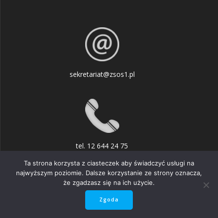
sekretariat@zsos1.pl
tel. 12 644 24 75
Ta strona korzysta z ciasteczek aby świadczyć usługi na
najwyższym poziomie. Dalsze korzystanie ze strony oznacza,
że zgadzasz się na ich użycie.
© 2026 . Zbudowano przy użyciu WordPressa i
motywu
Zgoda
Mesmerize