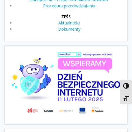
Procedura przeciwdziałania
ZFŚS
Aktualności
Dokumenty
Toggl
Toggl