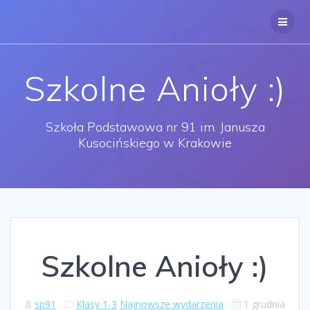
Przejdź
do
treści
Szkolne Anioły :)
Szkoła Podstawowa nr 91 im. Janusza
Kusocińskiego w Krakowie
Szkolne Anioły :)
sp91
Klasy 1-3
Najnowsze wydarzenia
1 grudnia