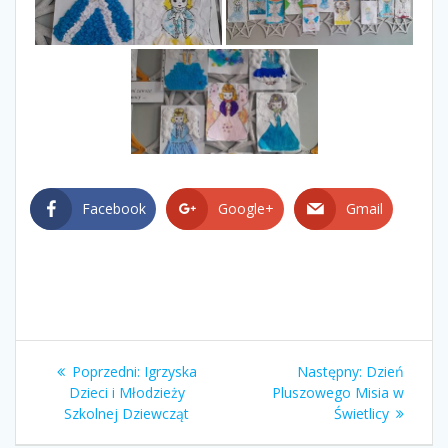
Facebook
Google+
Gmail
Nawigacja
Poprzedni
Następny
Poprzedni:
Igrzyska
Następny:
Dzień
wpisu
wpis:
wpis:
Dzieci i Młodzieży
Pluszowego Misia w
Szkolnej Dziewcząt
Świetlicy