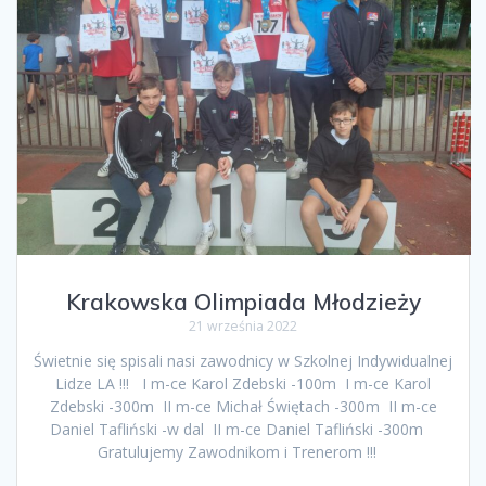
Krakowska Olimpiada Młodzieży
21 września 2022
Świetnie się spisali nasi zawodnicy w Szkolnej Indywidualnej
Lidze LA !!! I m-ce Karol Zdebski -100m I m-ce Karol
Zdebski -300m II m-ce Michał Świętach -300m II m-ce
Daniel Tafliński -w dal II m-ce Daniel Tafliński -300m
Gratulujemy Zawodnikom i Trenerom !!!