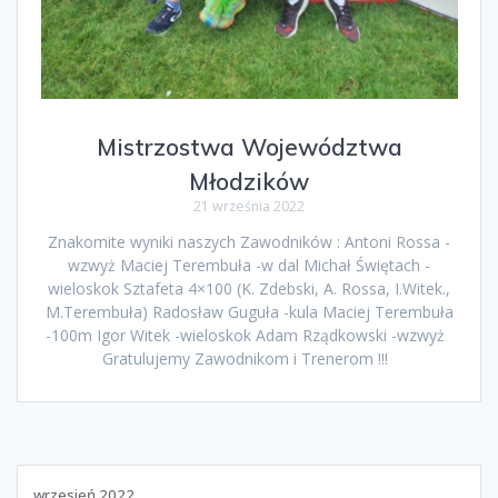
Mistrzostwa Województwa
Młodzików
21 września 2022
Znakomite wyniki naszych Zawodników : Antoni Rossa -
wzwyż Maciej Terembuła -w dal Michał Świętach -
wieloskok Sztafeta 4×100 (K. Zdebski, A. Rossa, I.Witek.,
M.Terembuła) Radosław Guguła -kula Maciej Terembuła
-100m Igor Witek -wieloskok Adam Rządkowski -wzwyż
Gratulujemy Zawodnikom i Trenerom !!!
wrzesień 2022