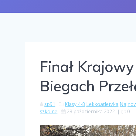
Finał Krajow
Biegach Prze
sp91
Klasy 4-8
Lekkoatletyka
Najnow
szkolne
28 października 2022
|
0