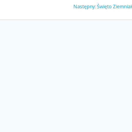
Następny
Następny:
Święto Ziemnia
wpis: