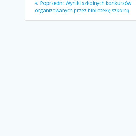
Nawigacja
Poprzedni
Poprzedni:
Wyniki szkolnych konkursów
wpis:
wpisu
organizowanych przez bibliotekę szkolną