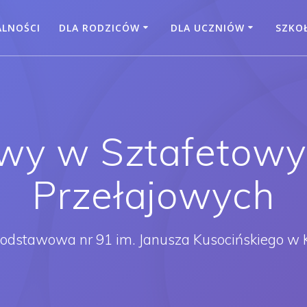
ALNOŚCI
DLA RODZICÓW
DLA UCZNIÓW
SZKO
owy w Sztafetow
Przełajowych
Podstawowa nr 91 im. Janusza Kusocińskiego w 