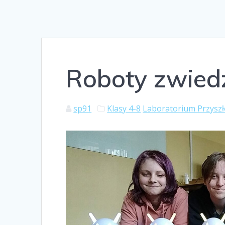
Roboty zwiedz
sp91
Klasy 4-8
Laboratorium Przyszł