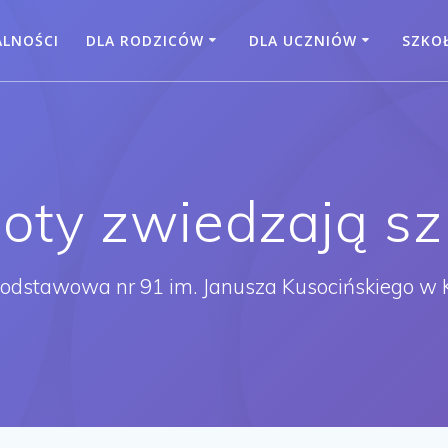
ALNOŚCI
DLA RODZICÓW
DLA UCZNIÓW
SZKO
oty zwiedzają sz
Podstawowa nr 91 im. Janusza Kusocińskiego w 