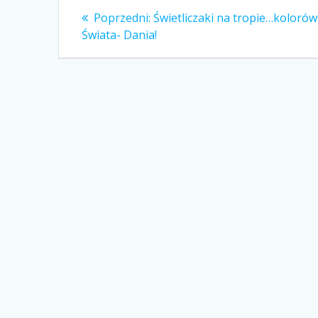
Nawigacja
Poprzedni
Poprzedni:
Świetliczaki na tropie…kolorów
wpis:
wpisu
Świata- Dania!