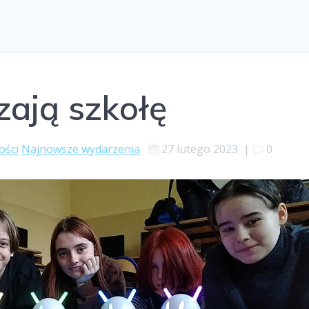
ają szkołę
ości
Najnowsze wydarzenia
27 lutego 2023
|
0