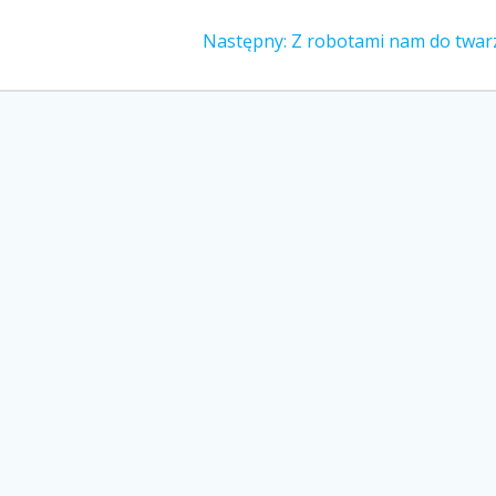
Następny
Następny:
Z robotami nam do twar
wpis: