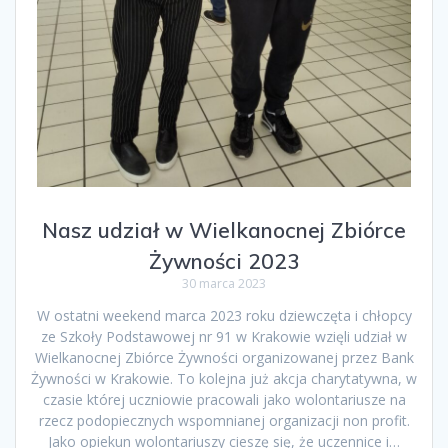
Nasz udział w Wielkanocnej Zbiórce
Żywności 2023
30 marca 2023
W ostatni weekend marca 2023 roku dziewczęta i chłopcy
ze Szkoły Podstawowej nr 91 w Krakowie wzięli udział w
Wielkanocnej Zbiórce Żywności organizowanej przez Bank
Żywności w Krakowie. To kolejna już akcja charytatywna, w
czasie której uczniowie pracowali jako wolontariusze na
rzecz podopiecznych wspomnianej organizacji non profit.
Jako opiekun wolontariuszy cieszę się, że uczennice i…