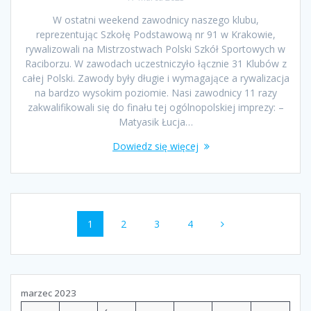
W ostatni weekend zawodnicy naszego klubu,
reprezentując Szkołę Podstawową nr 91 w Krakowie,
rywalizowali na Mistrzostwach Polski Szkół Sportowych w
Raciborzu. W zawodach uczestniczyło łącznie 31 Klubów z
całej Polski. Zawody były długie i wymagające a rywalizacja
na bardzo wysokim poziomie. Nasi zawodnicy 11 razy
zakwalifikowali się do finału tej ogólnopolskiej imprezy: –
Matyasik Łucja…
Dowiedz się więcej
Nawigacja
Strona
Strona
Strona
Strona
1
2
3
4
po
wpisach
marzec 2023