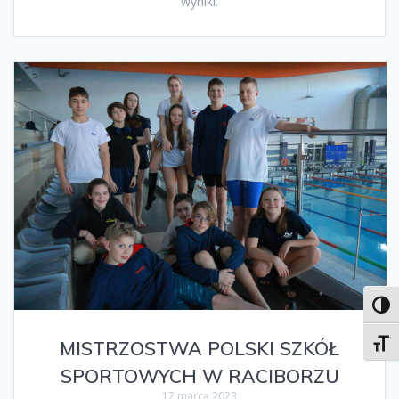
wyniki.
Toggl
MISTRZOSTWA POLSKI SZKÓŁ
Toggl
SPORTOWYCH W RACIBORZU
17 marca 2023