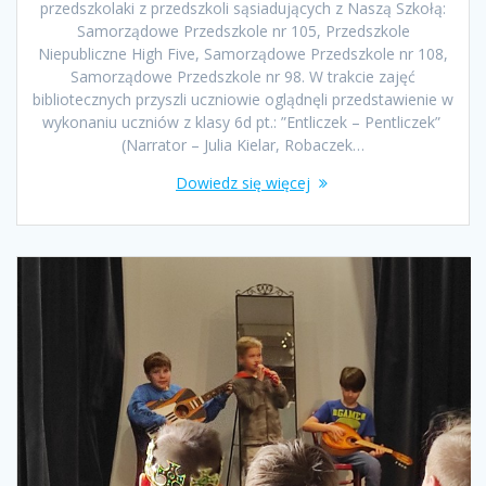
przedszkolaki z przedszkoli sąsiadujących z Naszą Szkołą:
Samorządowe Przedszkole nr 105, Przedszkole
Niepubliczne High Five, Samorządowe Przedszkole nr 108,
Samorządowe Przedszkole nr 98. W trakcie zajęć
bibliotecznych przyszli uczniowie oglądnęli przedstawienie w
wykonaniu uczniów z klasy 6d pt.: ”Entliczek – Pentliczek”
(Narrator – Julia Kielar, Robaczek…
Dowiedz się więcej