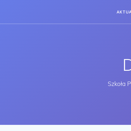
Przejdź
do
AKTU
treści
Szkoła 