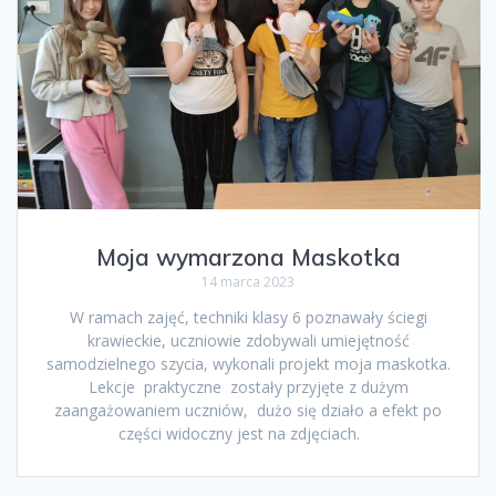
Moja wymarzona Maskotka
14 marca 2023
W ramach zajęć, techniki klasy 6 poznawały ściegi
krawieckie, uczniowie zdobywali umiejętność
samodzielnego szycia, wykonali projekt moja maskotka.
Lekcje praktyczne zostały przyjęte z dużym
zaangażowaniem uczniów, dużo się działo a efekt po
części widoczny jest na zdjęciach.