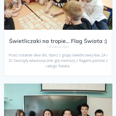
Świetliczaki na tropie… Flag Świata :)
14 marca 2023
Przez ostatnie dwa dni, dzieci z grupy świetlicowej klas 2A i
2C tworzyły własnoręcznie grę memory z flagami państw z
całego Świata.