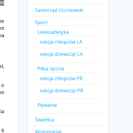
Samorząd Uczniowski
ze
Sport
nt
Lekkoatletyka
na
sekcja chłopców LA
sekcja dziewcząt LA
l,
Piłka ręczna
sekcja chłopców PR
 o
sekcja dziewcząt PR
im
Pływanie
ia
Świetlica
 6
Wolontariat