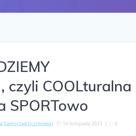
DZIEMY
czyli COOLturalna
a SPORTowo
a
Samorząd Uczniowski
10 listopada 2023
|
0