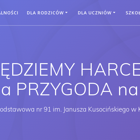
ALNOŚCI
DLA RODZICÓW
DLA UCZNIÓW
SZKO
DZIEMY HARCER
na PRZYGODA n
Podstawowa nr 91 im. Janusza Kusocińskiego w 