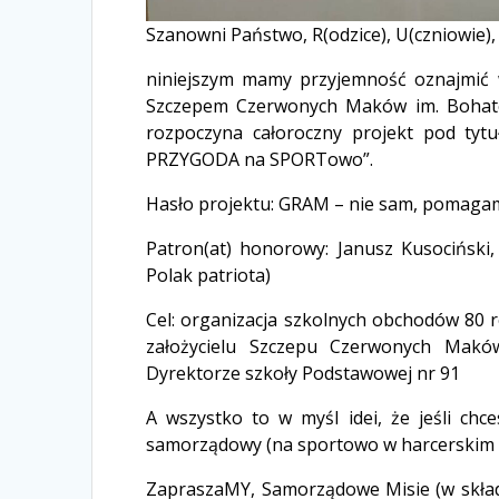
Szanowni Państwo, R(odzice), U(czniowie),
niniejszym mamy przyjemność oznajmić
Szczepem Czerwonych Maków im. Bohate
rozpoczyna całoroczny projekt pod ty
PRZYGODA na SPORTowo”.
Hasło projektu: GRAM – nie sam, pomag
Patron(at) honorowy: Janusz Kusociński,
Polak patriota)
Cel: organizacja szkolnych obchodów 80 
założycielu Szczepu Czerwonych Maków
Dyrektorze szkoły Podstawowej nr 91
A wszystko to w myśl idei, że jeśli chc
samorządowy (na sportowo w harcerskim 
ZapraszaMY, Samorządowe Misie (w składzi