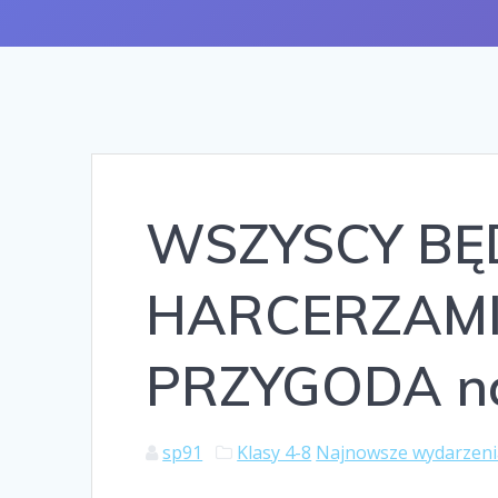
WSZYSCY BĘ
HARCERZAMI, 
PRZYGODA n
sp91
Klasy 4-8
Najnowsze wydarzeni