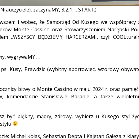
 N(auczyciele), zaczynaMY, 3,2,1 … START:)
 wszem i wobec, że Samorząd Od Kusego we współpracy 
rów Monte Cassino oraz Stowarzyszeniem Narębski Poi
tułem „WSZYSCY BĘDZIEMY HARCERZAMI, czyli COOLtural
amy, wygrywaMY …
 ps. Kusy, Prawdzic (wybitny sportowiec, wzorowy obywate
rocznicy bitwy o Monte Cassino w maju 2024 r. oraz pamięć
, komendancie Stanisławie Baranie, a także wieloletn
esz być piękny, mądry, zdrowy, wybierz u Kusego styl życ
stylu
e: Michał Kołaś, Sebastian Depta i Kajetan Gałęza z klasy