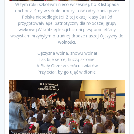
W tym roku szkolnym nieco wcześniej, bo 8 listopada
obchodziliśmy w szkole uroczystość odzyskania przez
Polskę niepodległości. Z tej okazji klasy 3a i 3d
przygotowały apel patriotyczny dla młodszej grupy
wiekowej.
W krótkiej lekcji historii przypomnieliśmy
wszystkim przybyłym o trudnej drodze naszej Ojczyzny do
wolności.
Ojczyzna wolna, znowu wolna!
Tak bije serce, huczą skronie!
A Biały Orzeł w słońcu kwiatów
Przyleciał, by go ująć w dłonie!