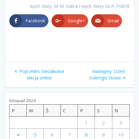
wych. klasy 3d M. Galica i wych. klasy 3a A. Policht
Facebook
Google+
Gmail
Nawigacja
Poprzedni
Następny
Poprzedni:
Sieciakowa
Następny:
Dzień
wpisu
wpis:
wpis:
lekcja online
Dobrego Słowa
listopad 2024
P
W
Ś
C
P
S
N
1
2
3
4
5
6
7
8
9
10