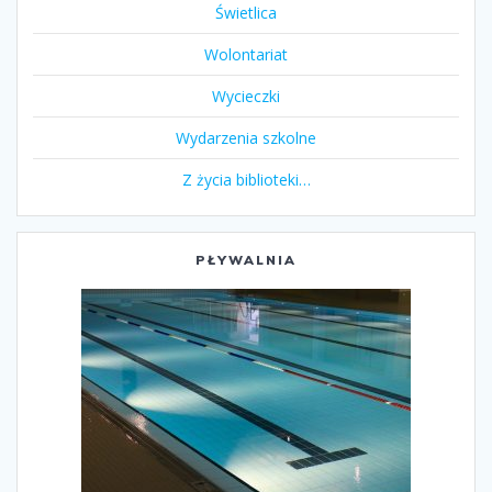
Świetlica
Wolontariat
Wycieczki
Wydarzenia szkolne
Z życia biblioteki…
PŁYWALNIA