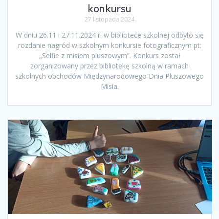
konkursu
27 listopada 2024
W dniu 26.11 i 27.11.2024 r. w bibliotece szkolnej odbyło się
rozdanie nagród w szkolnym konkursie fotograficznym pt:
„Selfie z misiem pluszowym”. Konkurs został
zorganizowany przez bibliotekę szkolną w ramach
szkolnych obchodów Międzynarodowego Dnia Pluszowego
Misia.