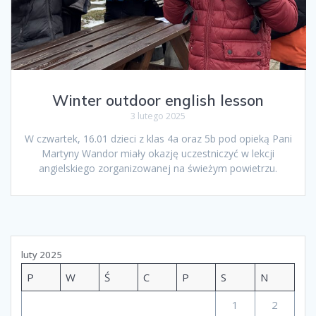
Winter outdoor english lesson
3 lutego 2025
W czwartek, 16.01 dzieci z klas 4a oraz 5b pod opieką Pani
Martyny Wandor miały okazję uczestniczyć w lekcji
angielskiego zorganizowanej na świeżym powietrzu.
luty 2025
P
W
Ś
C
P
S
N
1
2