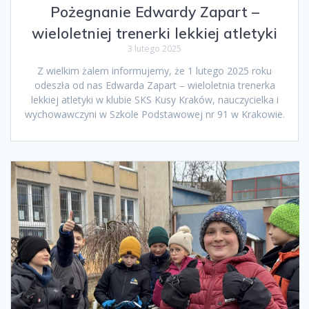
Pożegnanie Edwardy Zapart –
wieloletniej trenerki lekkiej atletyki
3 lutego 2025
Z wielkim żalem informujemy, że 1 lutego 2025 roku
odeszła od nas Edwarda Zapart – wieloletnia trenerka
lekkiej atletyki w klubie SKS Kusy Kraków, nauczycielka i
wychowawczyni w Szkole Podstawowej nr 91 w Krakowie.