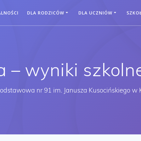
ALNOŚCI
DLA RODZICÓW
DLA UCZNIÓW
SZKO
a – wyniki szkoln
Podstawowa nr 91 im. Janusza Kusocińskiego w 