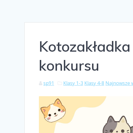
Kotozakładka 
konkursu
sp91
Klasy 1-3
Klasy 4-8
Najnowsze 