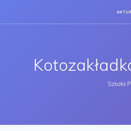
Przejdź
do
AKTU
treści
Kotozakładk
Szkoła 