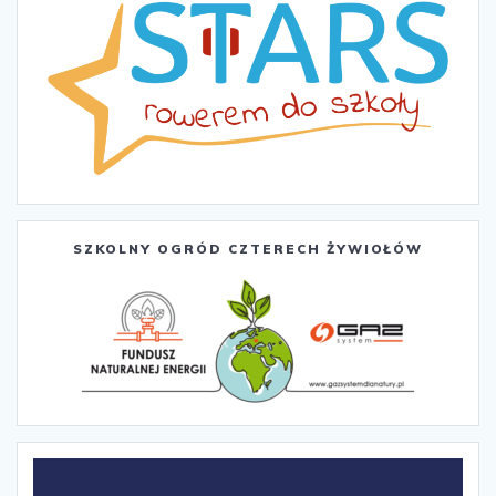
SZKOLNY OGRÓD CZTERECH ŻYWIOŁÓW