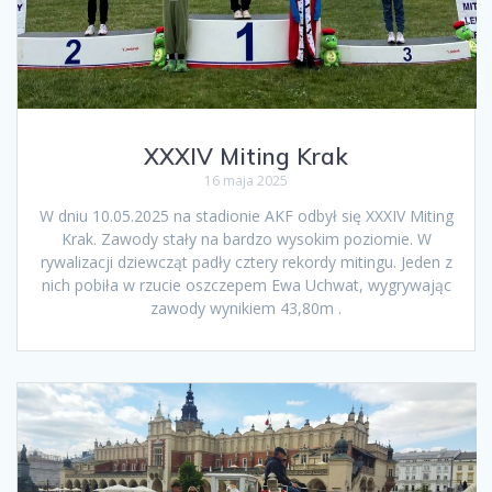
XXXIV Miting Krak
16 maja 2025
W dniu 10.05.2025 na stadionie AKF odbył się XXXIV Miting
Krak. Zawody stały na bardzo wysokim poziomie. W
rywalizacji dziewcząt padły cztery rekordy mitingu. Jeden z
nich pobiła w rzucie oszczepem Ewa Uchwat, wygrywając
zawody wynikiem 43,80m .