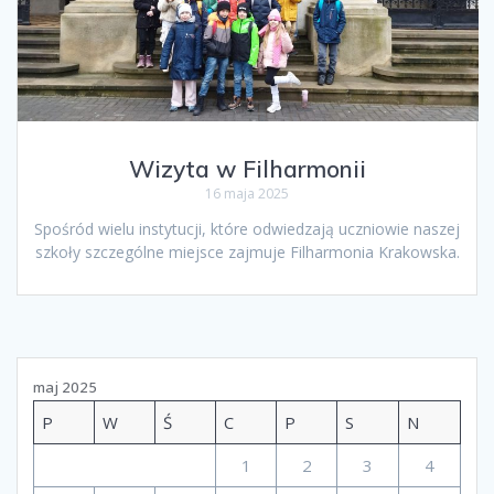
Wizyta w Filharmonii
16 maja 2025
Spośród wielu instytucji, które odwiedzają uczniowie naszej
szkoły szczególne miejsce zajmuje Filharmonia Krakowska.
maj 2025
P
W
Ś
C
P
S
N
1
2
3
4