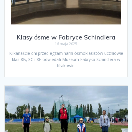
Klasy ósme w Fabryce Schindlera
16 maja 2025
Kilkanaście dni przed egzaminami ósmoklasistów uczniowie
klas 8B, 8C i 8E odwiedzili Muzeum Fabryka Schindlera w
Krakowie.