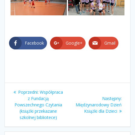
Facebook
Google+
Gmail
Nawigacja
Poprzedni
Poprzedni:
Współpraca
wpisu
wpis:
Nastę
z Fundacją
Następny:
wpis:
Powszechnego Czytania
Międzynarodowy Dzień
(książki przekazane
Książki dla Dzieci
szkolnej bibliotece)