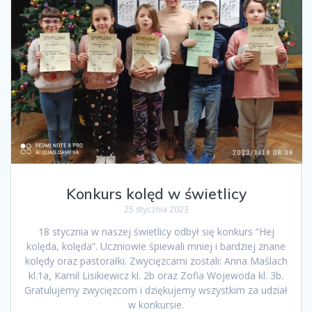
Konkurs kolęd w świetlicy
25 stycznia 2023
18 stycznia w naszej świetlicy odbył się konkurs “Hej
kolęda, kolęda”. Uczniowie śpiewali mniej i bardziej znane
kolędy oraz pastorałki. Zwycięzcami zostali: Anna Maślach
kl.1a, Kamil Lisikiewicz kl. 2b oraz Zofia Wojewoda kl. 3b.
Gratulujemy zwycięzcom i dziękujemy wszystkim za udział
w konkursie.