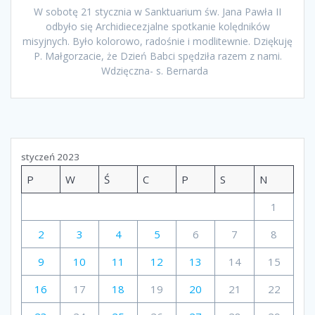
W sobotę 21 stycznia w Sanktuarium św. Jana Pawła II
odbyło się Archidiecezjalne spotkanie kolędników
misyjnych. Było kolorowo, radośnie i modlitewnie. Dziękuję
P. Małgorzacie, że Dzień Babci spędziła razem z nami.
Wdzięczna- s. Bernarda
styczeń 2023
P
W
Ś
C
P
S
N
1
2
3
4
5
6
7
8
9
10
11
12
13
14
15
16
17
18
19
20
21
22