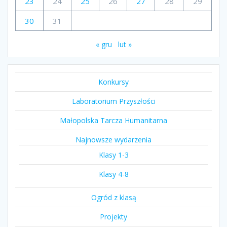
23
24
25
26
27
28
29
30
31
« gru
lut »
Konkursy
Laboratorium Przyszłości
Małopolska Tarcza Humanitarna
Najnowsze wydarzenia
Klasy 1-3
Klasy 4-8
Ogród z klasą
Projekty